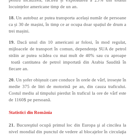
pentru încălzirea, răcirea și exploatarea a 25% din totalul
locuințelor americane timp de un an.
18.
Un autobuz ar putea transporta același număr de persoane
ca și 30 de mașini, în timp ce ar ocupa doar spațiul de drum a
trei mașini.
19.
Dacă unul din 10 americani ar folosi, în mod regulat,
mijloacele de transport în comun, dependența SUA de petrol
străin ar putea scădea cu mai mult de 40% sau cu aproape
toată cantitatea de petrol importată din Arabia Saudită în
fiecare an.
20.
Un șofer obișnuit care conduce în orele de vârf, irosește în
medie 375 de litri de motorină pe an, din cauza traficului.
Costul mediu al timpului pierdut în traficul la ore de vârf este
de 1160$ pe persoană.
Statistici din România
21.
Bucureştiul ocupă primul loc din Europa şi al cincilea la
nivel mondial din punctul de vedere al blocajelor în circulaţia