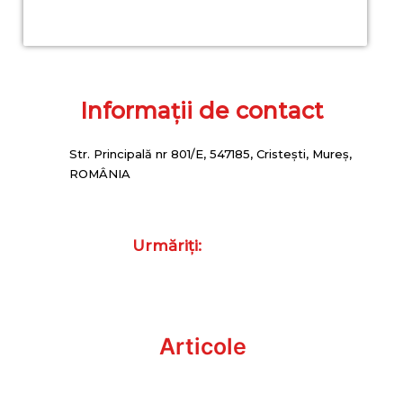
Informații de contact
Str. Principală nr 801/E, 547185, Cristești, Mureș,
ROMÂNIA
marketing@fomcotruckservice.ro
0265-318.008
Urmăriți:
Facebook
Instagram
Articole