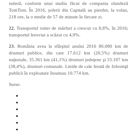
rutieră, conform unui studiu făcut de compania olandeză
TomTom. În 2016, șoferii din Capitală au pierdut, la volan,
218 ore, la o medie de 57 de minute în fiecare zi.
22.
Transportul rutier de mărfuri a crescut cu 8,8%, în 2016;
transportul feroviar a scăzut cu 4,9%.
23.
România avea la sfârşitul anului 2016 86.080 km de
drumuri publice, din care 17.612 km (20,5%) drumuri
naţionale, 35.361 km (41,1%) drumuri judeţene şi 33.107 km
(38,4%), drumuri comunale. Liniile de cale ferată de folosinţă
publică în exploatare însumau 10.774 km.
Surse:
abcnews.go.com
www.autoevolution.com
ec.europa.eu
www.express.co.uk
www.tomtom.com
www.insse.ro