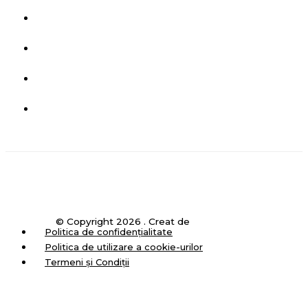
Tot ce trebuie să știi despre ITP (Inspecție Tehnică
Periodică)
GARANȚIE 3 ANI la PIESE IVECO selecționate
NEXPRO / REMAN
Importanța Anvelopelor Potrivite Sezonului: Cum și
Când Să Le Schimbi
Ce trebuie să știi despre Tahografele Smart2? Reguli și
termene – pachetul de mobilitate UE
© Copyright 2026 . Creat de
WebsitExpo
Politica de confidențialitate
Politica de utilizare a cookie-urilor
Termeni și Condiții