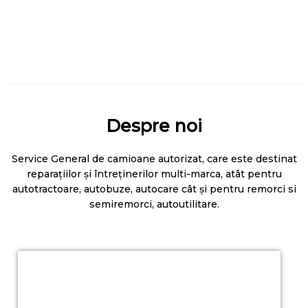
←
Previous Articol
Next Articol
→
Despre noi
Service General de camioane autorizat, care este destinat
reparațiilor și întreținerilor multi-marca, atât pentru
autotractoare, autobuze, autocare cât și pentru remorci si
semiremorci, autoutilitare.
Citește mai mult
Programează-te
acum!