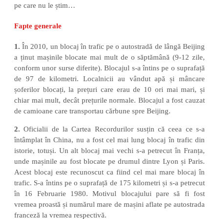
pe care nu le știm…
Fapte generale
1.
În 2010, un blocaj în trafic pe o autostradă de lângă Beijing
a ținut mașinile blocate mai mult de o săptămână (9-12 zile,
conform unor surse diferite). Blocajul s-a întins pe o suprafață
de 97 de kilometri. Localnicii au vândut apă și mâncare
șoferilor blocați, la prețuri care erau de 10 ori mai mari, și
chiar mai mult, decât prețurile normale. Blocajul a fost cauzat
de camioane care transportau cărbune spre Beijing.
2.
Oficialii de la Cartea Recordurilor susțin că ceea ce s-a
întâmplat în China, nu a fost cel mai lung blocaj în trafic din
istorie, totuși. Un alt blocaj mai vechi s-a petrecut în Franța,
unde mașinile au fost blocate pe drumul dintre Lyon și Paris.
Acest blocaj este recunoscut ca fiind cel mai mare blocaj în
trafic. S-a întins pe o suprafață de 175 kilometri și s-a petrecut
în 16 Februarie 1980. Motivul blocajului pare să fi fost
vremea proastă și numărul mare de mașini aflate pe autostrada
franceză la vremea respectivă.