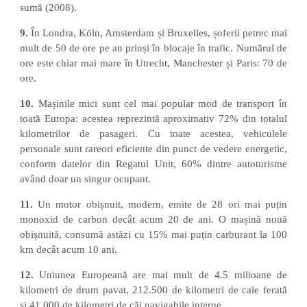
sumă (2008).
9.
În Londra, Köln, Amsterdam și Bruxelles, șoferii petrec mai
mult de 50 de ore pe an prinși în blocaje în trafic. Numărul de
ore este chiar mai mare în Utrecht, Manchester și Paris: 70 de
ore.
10.
Mașinile mici sunt cel mai popular mod de transport în
toată Europa: acestea reprezintă aproximativ 72% din totalul
kilometrilor de pasageri. Cu toate acestea, vehiculele
personale sunt rareori eficiente din punct de vedere energetic,
conform datelor din Regatul Unit, 60% dintre autoturisme
având doar un singur ocupant.
11.
Un motor obișnuit, modern, emite de 28 ori mai puțin
monoxid de carbon decât acum 20 de ani. O mașină nouă
obișnuită, consumă astăzi cu 15% mai puțin carburant la 100
km decât acum 10 ani.
12.
Uniunea Europeană are mai mult de 4.5 milioane de
kilometri de drum pavat, 212.500 de kilometri de cale ferată
și 41.000 de kilometri de căi navigabile interne.