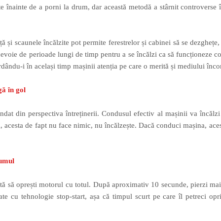
te înainte de a porni la drum, dar această metodă a stârnit controverse 
.
ță și scaunele încălzite pot permite ferestrelor și cabinei să se dezghețe
evoie de perioade lungi de timp pentru a se încălzi ca să funcționeze co
rdându-i în același timp mașinii atenția pe care o merită și mediului înc
ă în gol
dat din perspectiva întreținerii. Condusul efectiv al mașinii va încălz
ti, acesta de fapt nu face nimic, nu încălzește. Dacă conduci mașina, ac
rumul
ă să oprești motorul cu totul. După aproximativ 10 secunde, pierzi mai 
e cu tehnologie stop-start, așa că timpul scurt pe care îl petreci opr