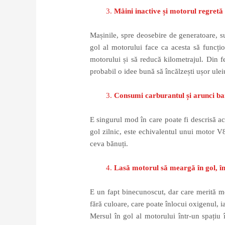
Mâini inactive și motorul regretă
Mașinile, spre deosebire de generatoare, s
gol al motorului face ca acesta să funcți
motorului și să reducă kilometrajul. Din f
probabil o idee bună să încălzești ușor ulei
Consumi carburantul și arunci ba
E singurul mod în care poate fi descrisă ac
gol zilnic, este echivalentul unui motor V
ceva bănuți.
Lasă motorul să meargă în gol, î
E un fapt binecunoscut, dar care merită me
fără culoare, care poate înlocui oxigenul, ia
Mersul în gol al motorului într-un spațiu