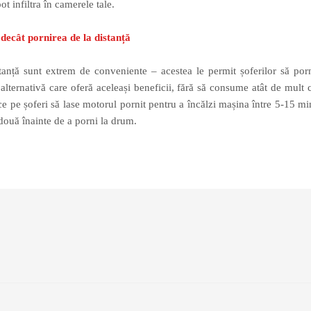
ot infiltra în camerele tale.
decât pornirea de la distanță
stanță sunt extrem de conveniente – acestea le permit șoferilor să por
 alternativă care oferă aceleași beneficii, fără să consume atât de mult 
ace pe șoferi să lase motorul pornit pentru a încălzi mașina între 5-15 mi
două înainte de a porni la drum.