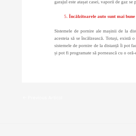
garajul este atașat casei, vaporii de gaz se p
Încălzitoarele auto sunt mai bune 
Sistemele de pornire ale mașinii de la di
acesteia să se încălzească. Totuși, există o
sistemele de pornire de la distanță îi pot f
și pot fi programate să pornească cu o oră-
←
Previous Articol