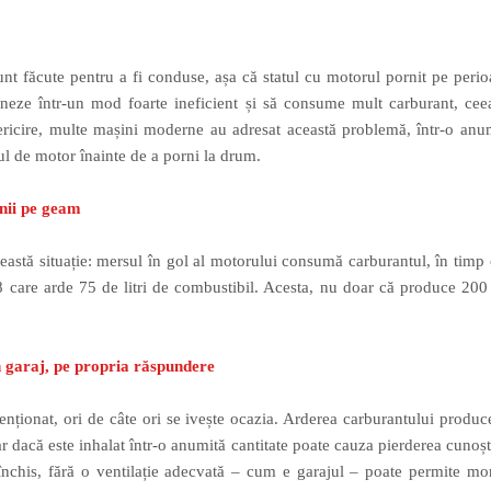
unt făcute pentru a fi conduse, așa că statul cu motorul pornit pe perio
oneze într-un mod foarte ineficient și să consume mult carburant, ce
ericire, multe mașini moderne au adresat această problemă, într-o anu
ul de motor înainte de a porni la drum.
nii pe geam
eastă situație: mersul în gol al motorului consumă carburantul, în timp
8 care arde 75 de litri de combustibil. Acesta, nu doar că produce 200
n garaj, pe propria răspundere
nționat, ori de câte ori se ivește ocazia. Arderea carburantului prod
r dacă este inhalat într-o anumită cantitate poate cauza pierderea cunoști
 închis, fără o ventilație adecvată – cum e garajul – poate permite m