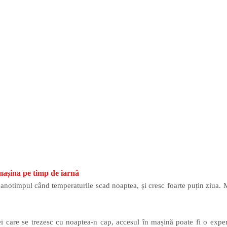
 mașina pe timp de iarnă
 anotimpul când temperaturile scad noaptea, și cresc foarte puțin ziua. M
ei care se trezesc cu noaptea-n cap, accesul în mașină poate fi o exp