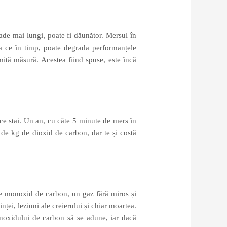
ade mai lungi, poate fi dăunător. Mersul în
ea ce în timp, poate degrada performanțele
mită măsură. Acestea fiind spuse, este încă
 ce stai. Un an, cu câte 5 minute de mers în
 de kg de dioxid de carbon, dar te și costă
uce monoxid de carbon, un gaz fără miros și
nței, leziuni ale creierului și chiar moartea.
onoxidului de carbon să se adune, iar dacă