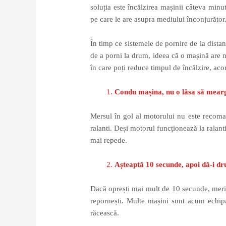
soluția este încălzirea mașinii câteva minu
pe care le are asupra mediului înconjurător
În timp ce sistemele de pornire de la distan
de a porni la drum, ideea că o mașină are n
în care poți reduce timpul de încălzire, aco
Condu mașina, nu o lăsa să mearg
Mersul în gol al motorului nu este recoman
ralanti. Deși motorul funcționează la ralan
mai repede.
Așteaptă 10 secunde, apoi dă-i d
Dacă oprești mai mult de 10 secunde, merit
repornești. Multe mașini sunt acum echipat
răcească.