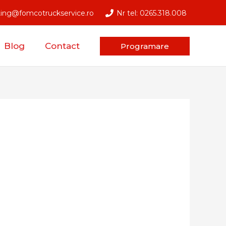
ting@fomcotruckservice.ro
Nr tel: 0265.318.008
Blog
Contact
Programare