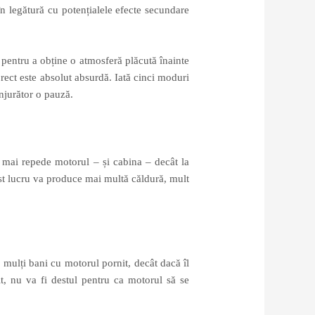
în legătură cu potențialele efecte secundare
, pentru a obține o atmosferă plăcută înainte
rect este absolut absurdă. Iată cinci moduri
onjurător o pauză.
i mai repede motorul – și cabina – decât la
est lucru va produce mai multă căldură, mult
mulți bani cu motorul pornit, decât dacă îl
it, nu va fi destul pentru ca motorul să se