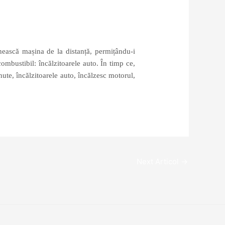
nească mașina de la distanță, permițându-i
combustibil: încălzitoarele auto. În timp ce,
nute, încălzitoarele auto, încălzesc motorul,
Next Articol
→