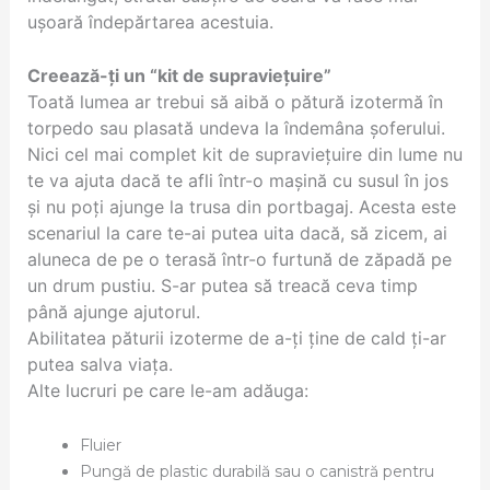
ușoară îndepărtarea acestuia.
Creează-ți un “kit de supraviețuire”
Toată lumea ar trebui să aibă o pătură izotermă în
torpedo sau plasată undeva la îndemâna șoferului.
Nici cel mai complet kit de supraviețuire din lume nu
te va ajuta dacă te afli într-o mașină cu susul în jos
și nu poți ajunge la trusa din portbagaj. Acesta este
scenariul la care te-ai putea uita dacă, să zicem, ai
aluneca de pe o terasă într-o furtună de zăpadă pe
un drum pustiu. S-ar putea să treacă ceva timp
până ajunge ajutorul.
Abilitatea păturii izoterme de a-ți ține de cald ți-ar
putea salva viața.
Alte lucruri pe care le-am adăuga:
Fluier
Pungă de plastic durabilă sau o canistră pentru