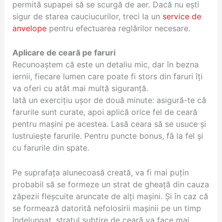
permită supapei să se scurgă de aer. Dacă nu ești
sigur de starea cauciucurilor, treci la un
service de
anvelope
pentru efectuarea reglărilor necesare.
Aplicare de ceară pe faruri
Recunoaștem că este un detaliu mic, dar în bezna
iernii, fiecare lumen care poate fi stors din faruri îți
va oferi cu atât mai multă siguranță.
Iată un exercițiu ușor de două minute: asigură-te că
farurile sunt curate, apoi aplică orice fel de ceară
pentru mașini pe acestea. Lasă ceara să se usuce și
lustruiește farurile. Pentru puncte bonus, fă la fel și
cu farurile din spate.
Pe suprafața alunecoasă creată, va fi mai puțin
probabil să se formeze un strat de gheață din cauza
zăpezii fleșcuite aruncate de alți mașini. Și în caz că
se formează datorită nefolosirii mașinii pe un timp
îndelungat, stratul subțire de ceară va face mai