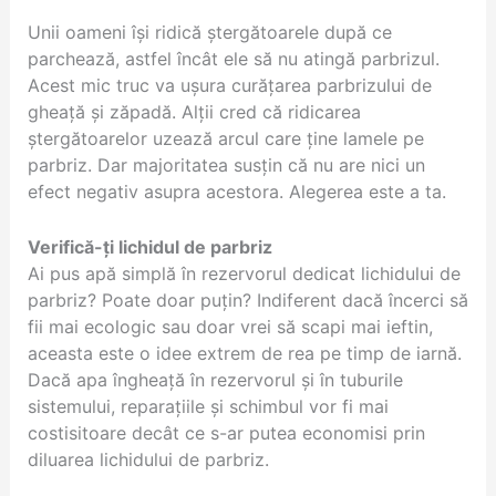
Unii oameni își ridică ștergătoarele după ce
parchează, astfel încât ele să nu atingă parbrizul.
Acest mic truc va ușura curățarea parbrizului de
gheață și zăpadă. Alții cred că ridicarea
ștergătoarelor uzează arcul care ține lamele pe
parbriz. Dar majoritatea susțin că nu are nici un
efect negativ asupra acestora. Alegerea este a ta.
Verifică-ți lichidul de parbriz
Ai pus apă simplă în rezervorul dedicat lichidului de
parbriz? Poate doar puțin? Indiferent dacă încerci să
fii mai ecologic sau doar vrei să scapi mai ieftin,
aceasta este o idee extrem de rea pe timp de iarnă.
Dacă apa îngheață în rezervorul și în tuburile
sistemului, reparațiile și schimbul vor fi mai
costisitoare decât ce s-ar putea economisi prin
diluarea lichidului de parbriz.