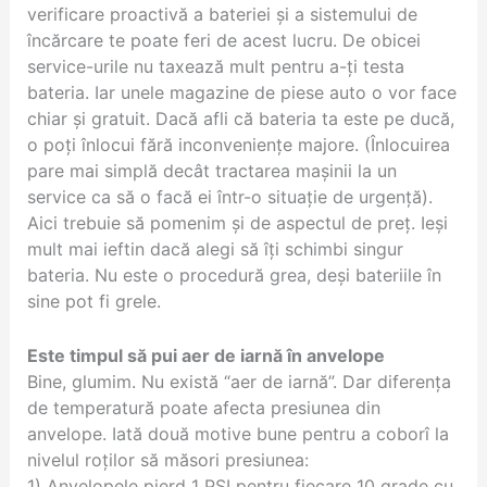
verificare proactivă a bateriei și a sistemului de
încărcare te poate feri de acest lucru. De obicei
service-urile nu taxează mult pentru a-ți testa
bateria. Iar unele magazine de piese auto o vor face
chiar și gratuit. Dacă afli că bateria ta este pe ducă,
o poți înlocui fără inconveniențe majore. (Înlocuirea
pare mai simplă decât tractarea mașinii la un
service ca să o facă ei într-o situație de urgență).
Aici trebuie să pomenim și de aspectul de preț. Ieși
mult mai ieftin dacă alegi să îți schimbi singur
bateria. Nu este o procedură grea, deși bateriile în
sine pot fi grele.
Este timpul să pui aer de iarnă în anvelope
Bine, glumim. Nu există “aer de iarnă”. Dar diferența
de temperatură poate afecta presiunea din
anvelope. Iată două motive bune pentru a coborî la
nivelul roților să măsori presiunea:
1) Anvelopele pierd 1 PSI pentru fiecare 10 grade cu