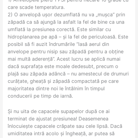
care scade temperatura.
2) O anvelopă ușor dezumflată nu va „mușca” prin
zăpadă ca să ajungă la asfalt la fel de bine ca una
umflată la presiunea corectă. Este similar cu
hidroplanarea pe apă – și la fel de periculoasă. Este
posibil să fi auzit îndrumările “lasă aerul din
anvelope pentru nisip sau zăpadă pentru a obține
mai multă aderență”. Acest lucru se aplică numai
dacă suprafața este moale dedesubt, precum o
plajă sau zăpada adâncă – nu amestecul de drumuri
curățate, gheață și zăpadă compactată pe care
majoritatea dintre noi le întâlnim în timpul
conducerii pe timp de iarnă.
Și nu uita de capacele supapelor după ce ai
terminat de ajustat presiunea! Deasemenea
înlocuiește capacele crăpate sau cele lipsă. Dacă
umiditatea intră acolo și îngheață, ar putea să