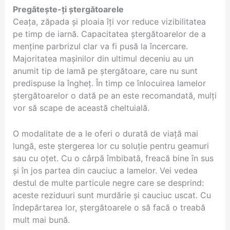
Pregătește-ți ștergătoarele
Ceața, zăpada și ploaia îți vor reduce vizibilitatea
pe timp de iarnă. Capacitatea ștergătoarelor de a
menține parbrizul clar va fi pusă la încercare.
Majoritatea mașinilor din ultimul deceniu au un
anumit tip de lamă pe ștergătoare, care nu sunt
predispuse la îngheț. În timp ce înlocuirea lamelor
ștergătoarelor o dată pe an este recomandată, mulți
vor să scape de această cheltuială.
O modalitate de a le oferi o durată de viață mai
lungă, este ștergerea lor cu soluție pentru geamuri
sau cu oțet. Cu o cârpă îmbibată, freacă bine în sus
și în jos partea din cauciuc a lamelor. Vei vedea
destul de multe particule negre care se desprind:
aceste reziduuri sunt murdărie și cauciuc uscat. Cu
îndepărtarea lor, ștergătoarele o să facă o treabă
mult mai bună.