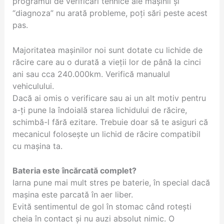
programul de verificări tehnice ale mașinii și
“diagnoza” nu arată probleme, poți sări peste acest
pas.
Majoritatea mașinilor noi sunt dotate cu lichide de
răcire care au o durată a vieții lor de până la cinci
ani sau cca 240.000km. Verifică manualul
vehiculului.
Dacă ai omis o verificare sau ai un alt motiv pentru
a-ți pune la îndoială starea lichidului de răcire,
schimbă-l fără ezitare. Trebuie doar să te asiguri că
mecanicul folosește un lichid de răcire compatibil
cu mașina ta.
Bateria este încărcată complet?
Iarna pune mai mult stres pe baterie, în special dacă
mașina este parcată în aer liber.
Evită sentimentul de gol în stomac când rotești
cheia în contact și nu auzi absolut nimic. O