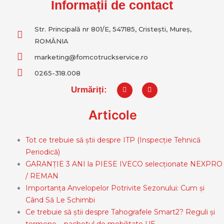
Informații de contact
Str. Principală nr 801/E, 547185, Cristești, Mureș,
ROMÂNIA
marketing@fomcotruckservice.ro
0265-318.008
F
I
Urmăriți:
a
n
c
s
e
t
Articole
b
a
o
g
o
r
k
a
Tot ce trebuie să știi despre ITP (Inspecție Tehnică
m
Periodică)
GARANȚIE 3 ANI la PIESE IVECO selecționate NEXPRO
/ REMAN
Importanța Anvelopelor Potrivite Sezonului: Cum și
Când Să Le Schimbi
Ce trebuie să știi despre Tahografele Smart2? Reguli și
termene – pachetul de mobilitate UE