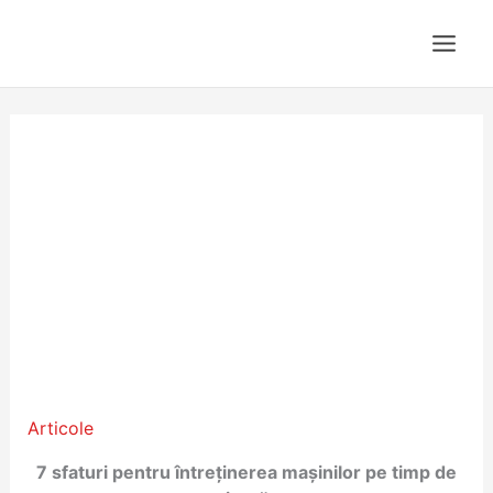
Skip
to
content
Articole
/ By
admin
7 sfaturi pentru întreținerea mașinilor pe timp de