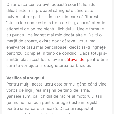
Chiar dacă cumva eviți această soartă, lichidul
diluat este mai probabil să înghețe când este
pulverizat pe parbriz. În cazul în care călătorești
într-un loc unde este extrem de frig, acordă atenție
etichetei de pe recipientul lichidului. Unele formule
au punctul de îngheț mai mic decât altele. Dă-ți o
marjă de eroare, există doar câteva lucruri mai
enervante (sau mai periculoase) decât să-ți înghețe
parbrizul complet în timp ce conduci. Dacă totuși s-
a întâmplat acest lucru, avem
câteva idei
pentru tine
care te vor ajuta la dezghețarea parbrizului.
Verifică și antigelul
Pentru mulți, acest lucru este primul gând când vine
vorba de îngrijirea mașinii pe timp de iarnă.
Șansele sunt, ca lichidul de răcire al motorului tău
(un nume mai bun pentru antigel) este în regulă
pentru iarna care urmează. Dacă ai respectat