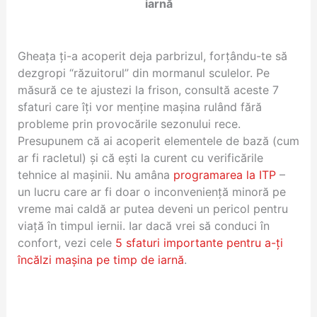
iarnă
Gheața ți-a acoperit deja parbrizul, forțându-te să
dezgropi “răzuitorul” din mormanul sculelor. Pe
măsură ce te ajustezi la frison, consultă aceste 7
sfaturi care îți vor menține mașina rulând fără
probleme prin provocările sezonului rece.
Presupunem că ai acoperit elementele de bază (cum
ar fi racletul) și că ești la curent cu verificările
tehnice al mașinii. Nu amâna
programarea la ITP
–
un lucru care ar fi doar o inconveniență minoră pe
vreme mai caldă ar putea deveni un pericol pentru
viață în timpul iernii. Iar dacă vrei să conduci în
confort, vezi cele
5 sfaturi importante pentru a-ți
încălzi mașina pe timp de iarnă
.